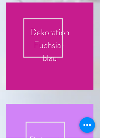
Dekoration
Fuchsia-
blau